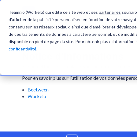
Teamr.io (Workelo) qui édite ce site web et ses
partenaires
souhaite
PRODUITS
CLIENT
d’afficher de la publicité personnalisée en fonction de votre navigati
contenu sur les réseaux sociaux, ainsi que d’améliorer et développer
de ces traitements de données à caractère personnel, et de modifier
disponible en pied de page du site. Pour obtenir plus d’information 
confidentialité
.
Notice d'informations
En soumettant ce formulaire,
vous acceptez de recevoir
Pour en savoir plus sur l’utilisation de vos données pers
Beetween
Workelo