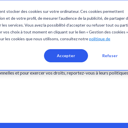
nt stocker des cookies sur votre ordinateur. Ces cookies permettent
S
RESSOURCES
BLOG
on et de votre profil, de mesurer l’audience de la publicité, de partager 
 les services. Vous avez la possibilité d’accepter ou refuser tout ou part
 vos choix à tout moment en cliquant sur le lien « Gestion des cookies »
sur les cookies que nous utilisons, consultez notre
politique de
Accepter
Refuser
 du contenu de la part de Workelo et ses partenaires. Vous pouvez
onnelles et pour exercer vos droits, reportez-vous à leurs politique