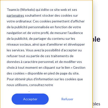
Teamr.io (Workelo) qui édite ce site web et ses
partenaires
souhaitent stocker des cookies sur
votre ordinateur. Ces cookies permettent d’afficher
de la publicité personnalisée en fonction de votre
navigation et de votre profil, de mesurer l’audience
L'outil d'onboarding simple
de la publicité, de partager du contenu sur les
réseaux sociaux, ainsi que d’améliorer et développer
pour des recrues bien
les services. Vous avez la possibilité d’accepter ou
accueillies
refuser tout ou partie de ces traitements de
données à caractère personnel, et de modifier vos
choix à tout moment en cliquant sur le lien « Gestion
des cookies » disponible en pied de page du site.
Testez par vous-même un parcours
Pour obtenir plus d’information sur les cookies que
d'onboarding accompagné grâce à
nous utilisons, consultez notre
politique de
Workelo
confidentialité
.
Accepter
Refuser
Créez des parcours d’intégration mémorables