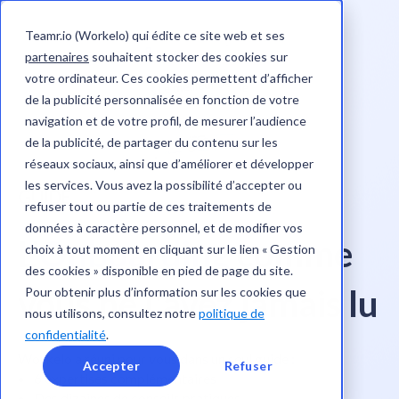
Teamr.io (Workelo) qui édite ce site web et ses
partenaires
souhaitent stocker des cookies sur
votre ordinateur. Ces cookies permettent d’afficher
de la publicité personnalisée en fonction de votre
navigation et de votre profil, de mesurer l’audience
de la publicité, de partager du contenu sur les
réseaux sociaux, ainsi que d’améliorer et développer
les services. Vous avez la possibilité d’accepter ou
GUIDE
refuser tout ou partie de ces traitements de
données à caractère personnel, et de modifier vos
L'
Onboarding
comme
choix à tout moment en cliquant sur le lien « Gestion
des cookies » disponible en pied de page du site.
vous ne l'avez jamais lu
Pour obtenir plus d’information sur les cookies que
nous utilisons, consultez notre
politique de
confidentialité
.
Workelo a réuni pour vous dans un seul guide :
Accepter
Refuser
6 expertises complémentaires
Des dizaines de conseils pratiques