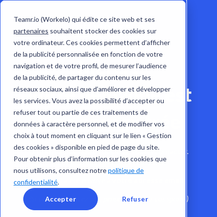
Teamr.io (Workelo) qui édite ce site web et ses
partenaires
souhaitent stocker des cookies sur
votre ordinateur. Ces cookies permettent d’afficher
de la publicité personnalisée en fonction de votre
Merci !
navigation et de votre profil, de mesurer l’audience
de la publicité, de partager du contenu sur les
Votre demande est
réseaux sociaux, ainsi que d’améliorer et développer
les services. Vous avez la possibilité d’accepter ou
refuser tout ou partie de ces traitements de
bien enregistrée
données à caractère personnel, et de modifier vos
choix à tout moment en cliquant sur le lien « Gestion
des cookies » disponible en pied de page du site.
Un membre de notre équipe va vous recontacter.
Pour obtenir plus d’information sur les cookies que
Surveillez votre boîte de réception
nous utilisons, consultez notre
politique de
Un email a été envoyé à
votre adresse email
confidentialité
.
(Si vous ne le voyez pas, pensez à vérifier vos spams)
Accepter
Refuser