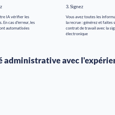
ez
3. Signez
re IA vérifier les
Vous avez toutes les informa
 En cas d'erreur, les
la recrue : générez et faites 
sont automatisées
contrat de travail avec la si
électronique
é administrative avec l'expéri