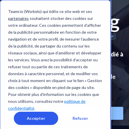
Teamr.io (Workelo) qui édite ce site web et ses
partenaires
souhaitent stocker des cookies sur
votre ordinateur. Ces cookies permettent d’afficher
de la publicité personnalisée en fonction de votre
navigation et de votre profil, de mesurer l’audience
de la publicité, de partager du contenu sur les
réseaux sociaux, ainsi que d’améliorer et développer
Le grand rendez-vous annuel des RH dédié à
les services. Vous avez la possibilité d’accepter ou
l’onboarding
refuser tout ou partie de ces traitements de
données à caractère personnel, et de modifier vos
Découvrez en replay les temps forts de
choix à tout moment en cliquant sur le lien « Gestion
l'édition 2022
des cookies » disponible en pied de page du site.
Pour obtenir plus d’information sur les cookies que
ou revivez l'édition 2023
nous utilisons, consultez notre
politique de
confidentialité
.
JE REGARDE L'ÉDITION 2023
Accepter
Refuser