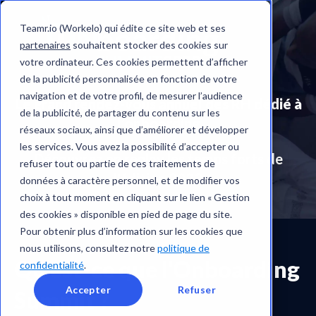
Teamr.io (Workelo) qui édite ce site web et ses
partenaires
souhaitent stocker des cookies sur
votre ordinateur. Ces cookies permettent d’afficher
de la publicité personnalisée en fonction de votre
navigation et de votre profil, de mesurer l’audience
Le grand rendez-vous annuel des RH dédié à
de la publicité, de partager du contenu sur les
l’onboarding
réseaux sociaux, ainsi que d’améliorer et développer
les services. Vous avez la possibilité d’accepter ou
Découvrez en replay les temps forts de
refuser tout ou partie de ces traitements de
l'édition 2023
données à caractère personnel, et de modifier vos
choix à tout moment en cliquant sur le lien « Gestion
des cookies » disponible en pied de page du site.
Pour obtenir plus d’information sur les cookies que
nous utilisons, consultez notre
politique de
Qu'est-ce que l'Onboarding
confidentialité
.
Accepter
Refuser
Summit ?