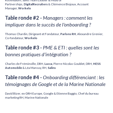
Rosenbaum,
Sales Team Leader &
Head of
Partnerships,
DigitalRecruiters
&
Clémence Biojoux, Account
Manager,
Workelo
Table ronde #2 -
Managers : comment les
impliquer dans le succès de l'onboarding ?
Thomas Chardin, Dirigeant et Fondateur,
Parlons RH
, Alexandre Grenier,
Co-fondateur,
Workelo
Table ronde #3 -
PME & ETI : quelles sont les
bonnes pratiques d'intégration ?
Charles de Fréminville, DRH,
Lucca
, Pierre-Nicolas Goublet, DRH,
HESS
Automobile
& Léa Mansuy, RH,
Salins
Table ronde #4 -
Onboarding différenciant : les
témoignages de Google et de la Marine Nationale
David Bizer, ex-DRH Europe, Google & Etienne Baggio, Chef du bureau
marketing RH
, Marine Nationale