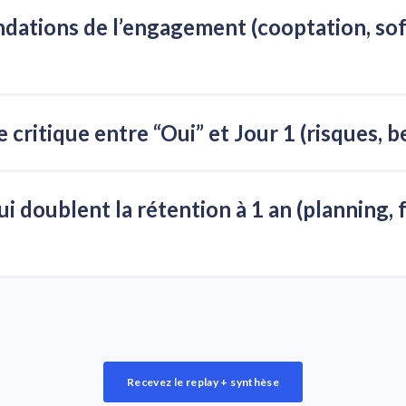
tions de l’engagement (cooptation, soft 
itique entre “Oui” et Jour 1 (risques, bes
ère preuve d’engagement ?
ne des soft skills et une expérience candidat sans friction créent u
i doublent la rétention à 1 an (planning,
liminer le no-show, maintenir le lien émotionnel et automatiser les
s’épanouit ?
ulti-moments de vérité et la montée en compétences progressive 
Recevez le replay + synthèse