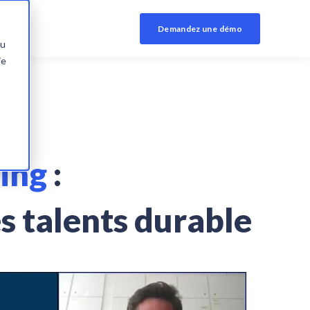
Demandez une démo
du
ie
ing
:
s talents durable