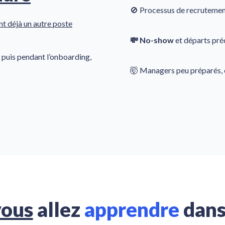
🚫 Processus de recrutemen
t déjà un autre poste
💸 No-show
et départs pré
, puis pendant l’onboarding,
🤯 Managers peu préparés, c
vous
allez
apprendre
dans