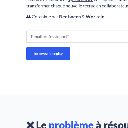
transformer chaque nouvelle recrue en collaborateu
👥 Co-animé par
Beetween
&
Workelo
❌ Le
problème
à
réso