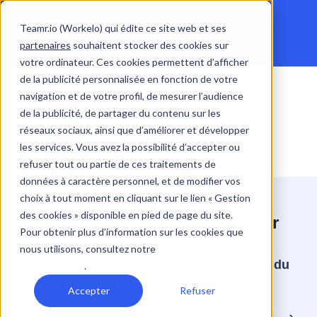
Teamr.io (Workelo) qui édite ce site web et ses
partenaires
souhaitent stocker des cookies sur
votre ordinateur. Ces cookies permettent d’afficher
de la publicité personnalisée en fonction de votre
navigation et de votre profil, de mesurer l’audience
de la publicité, de partager du contenu sur les
réseaux sociaux, ainsi que d’améliorer et développer
les services. Vous avez la possibilité d’accepter ou
refuser tout ou partie de ces traitements de
données à caractère personnel, et de modifier vos
choix à tout moment en cliquant sur le lien « Gestion
des cookies » disponible en pied de page du site.
3 raisons de regarder ce webinar
Pour obtenir plus d’information sur les cookies que
nous utilisons, consultez notre
politique de
Bénéficiez des
conseils
de nos
experts du
confidentialité
.
recrutement et de l'intégration
Accepter
Refuser